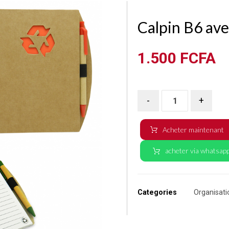
Calpin B6 ave
1.500
FCFA
-
+
Acheter maintenant
acheter via whatsap
Categories
Organisati