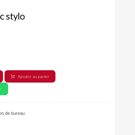
c stylo
Ajouter au panier
p
on de bureau