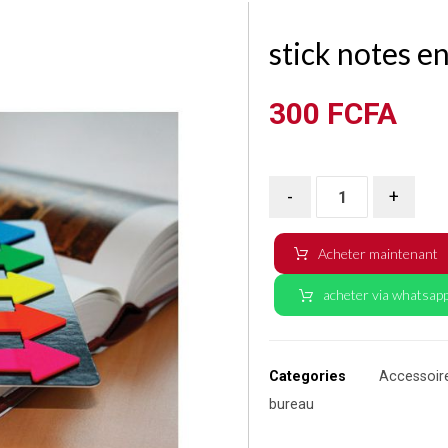
stick notes en
300
FCFA
-
+
Acheter maintenant
acheter via whatsap
Categories
Accessoir
bureau