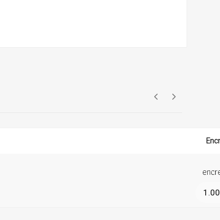
encre
1.0