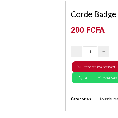
Corde Badge 
200
FCFA
-
+
Acheter maintenant
acheter via whatsap
Categories
fourniture