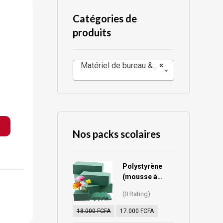
Catégories de
produits
Matériel de bureau & informatique
×
r
Nos packs scolaires
Polystyrène
(mousse à
fleurs)
(0 Rating)
18.000
FCFA
17.000
FCFA