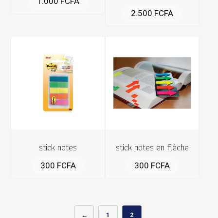
1.000
FCFA
2.500
FCFA
stick notes
stick notes en flèche
300
FCFA
300
FCFA
←
1
2