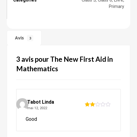
Categories
Class 5
,
Class 6
,
Livre
,
Primary
Avis
3
3 avis pour
The New First Aid in
Mathematics
Tabot Linda
mai 12, 2022
Note
2
Good
sur
5