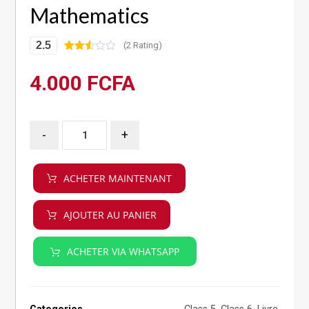
Mathematics
2.5
(2 Rating)
Noté
2
2.50
4.000
FCFA
sur
5
basé
sur
notati
ons
-
+
client
ACHETER MAINTENANT
AJOUTER AU PANIER
ACHETER VIA WHATSAPP