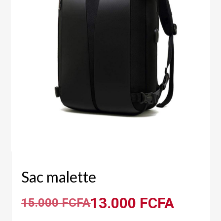
Sac malette
13.000
FCFA
15.000
FCFA