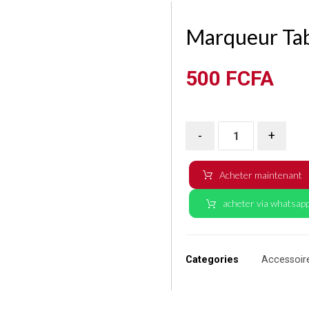
Marqueur Tab
500
FCFA
-
+
Acheter maintenant
acheter via whatsap
Categories
Accessoir