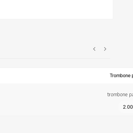
trombone pa
2.0