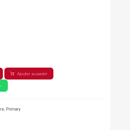
Ajouter au panier
p
vre
,
Primary