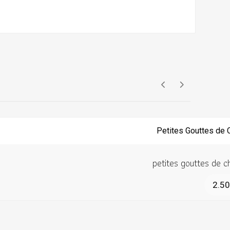
petites gouttes de c
2.5