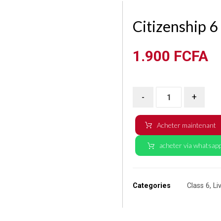
Citizenship 6
1.900
FCFA
-
+
Acheter maintenant
acheter via whatsap
Categories
Class 6
,
Li