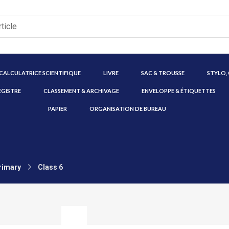
CALCULATRICE SCIENTIFIQUE
LIVRE
SAC & TROUSSE
STYLO,
EGISTRE
CLASSEMENT & ARCHIVAGE
ENVELOPPE & ÉTIQUETTES
PAPIER
ORGANISATION DE BUREAU
rimary
Class 6