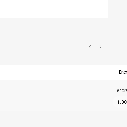
encre
1.0