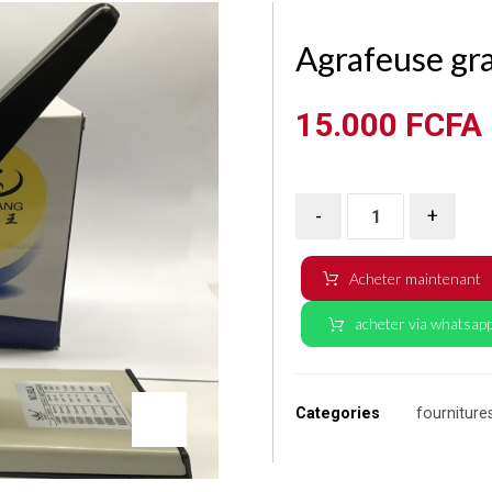
Agrafeuse gr
15.000
FCFA
-
+
Acheter maintenant
acheter via whatsap
Categories
fourniture