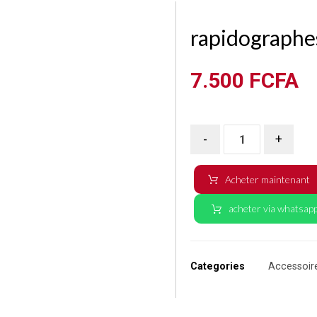
rapidographe
7.500
FCFA
-
+
Acheter maintenant
acheter via whatsap
Categories
Accessoir