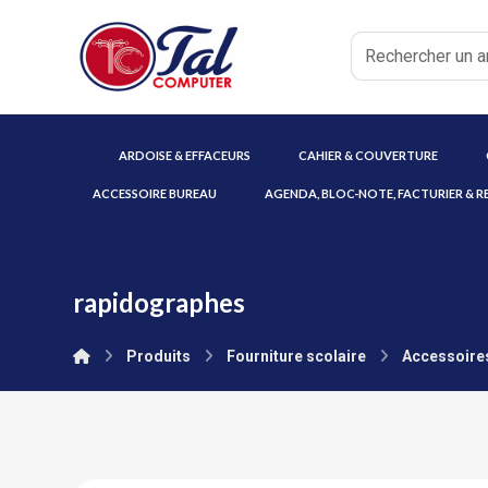
ARDOISE & EFFACEURS
CAHIER & COUVERTURE
ACCESSOIRE BUREAU
AGENDA, BLOC-NOTE, FACTURIER & R
rapidographes
Produits
Fourniture scolaire
Accessoires