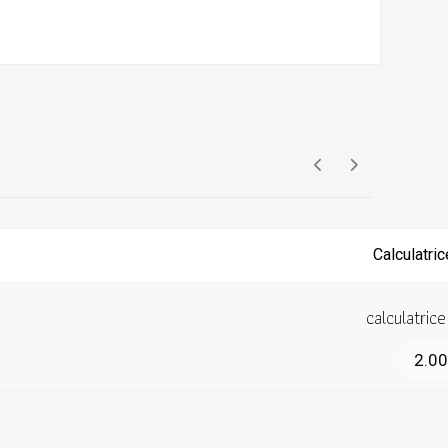
calculatric
2.0