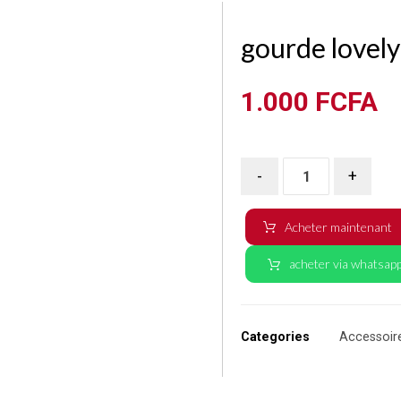
gourde lovely
1.000
FCFA
-
+
Acheter maintenant
acheter via whatsap
Categories
Accessoir