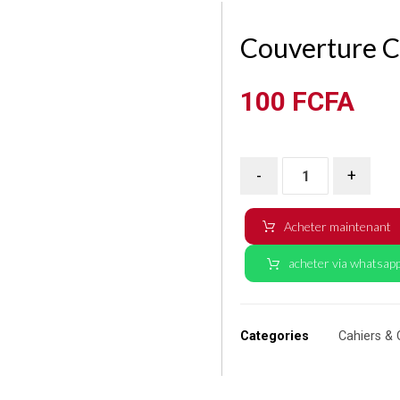
Couverture C
100
FCFA
-
+
Acheter maintenant
acheter via whatsap
Categories
Cahiers & 