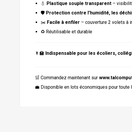
💧
Plastique souple transparent
– visibili
🛡️
Protection contre l’humidité, les déch
✂️
Facile à enfiler
– couverture 2 volets à 
♻️ Réutilisable et durable
👨‍🏫
Indispensable pour les écoliers, collég
🛒 Commandez maintenant sur
www.talcompu
💼 Disponible en lots économiques pour toute l