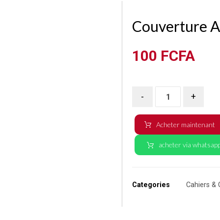
Couverture A
100
FCFA
-
+
Acheter maintenant
acheter via whatsap
Categories
Cahiers & 