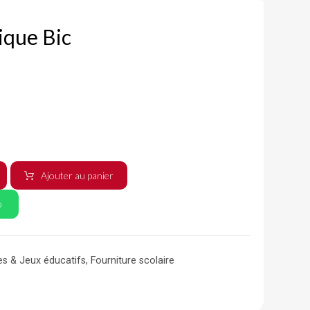
ique Bic
Ajouter au panier
p
es & Jeux éducatifs
,
Fourniture scolaire