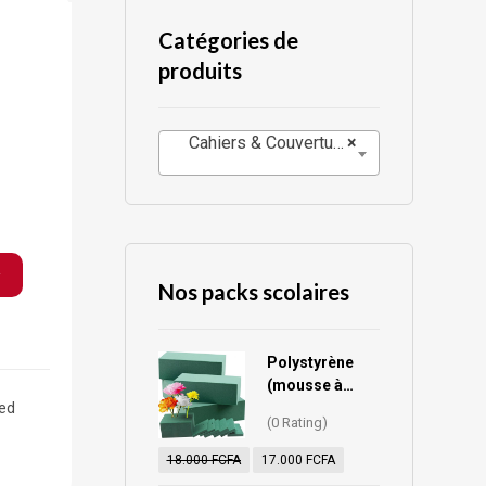
Catégories de
produits
Cahiers & Couvertures
×
r
Nos packs scolaires
Polystyrène
(mousse à
ed
fleurs)
(0 Rating)
18.000
FCFA
17.000
FCFA