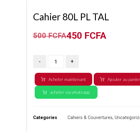
Cahier 80L PL TAL
450
FCFA
500
FCFA
-
+
Acheter maintenant
Ajouter au panie
acheter via whatsapp
Categories
Cahiers & Couvertures
,
Uncategoriz