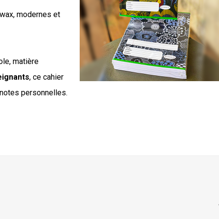
u wax, modernes et
ole, matière
eignants
, ce cahier
 notes personnelles.