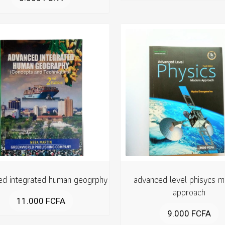
ed integrated human geogrphy
advanced level phisycs 
approach
11.000
FCFA
9.000
FCFA