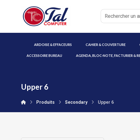
ARDOISE & EFFACEURS
CAHIER & COUVERTURE
ACCESSOIRE BUREAU
AGENDA, BLOC-NOTE, FACTURIER & R
Upper 6
Produits
Secondary
Upper 6