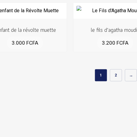
enfant de la révolte muette
le fils d’agatha moud
3.000
FCFA
3.200
FCFA
1
2
→