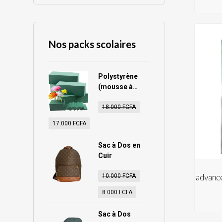
Nos packs scolaires
Polystyrène
(mousse à
fleurs)
18.000
FCFA
17.000
FCFA
Sac à Dos en
Cuir
advanc
10.000
FCFA
8.000
FCFA
Sac à Dos