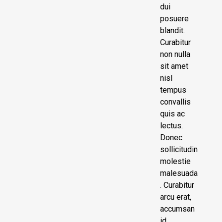
dui
posuere
blandit.
Curabitur
non nulla
sit amet
nisl
tempus
convallis
quis ac
lectus.
Donec
sollicitudin
molestie
malesuada
. Curabitur
arcu erat,
accumsan
id