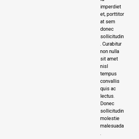
imperdiet
et, porttitor
at sem
donec
sollicitudin
. Curabitur
non nulla
sit amet
nisl
tempus
convallis
quis ac
lectus.
Donec
sollicitudin
molestie
malesuada
.