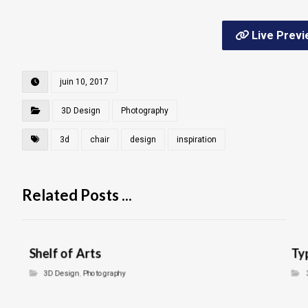
Live Prev
juin 10, 2017
3D Design
Photography
3d
chair
design
inspiration
Related Posts ...
Shelf of Arts
Ty
3D Design
,
Photography